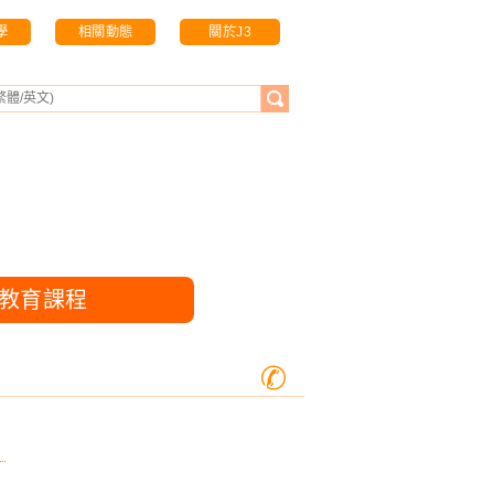
學
相關動態
關於J3
造教育課程
✆