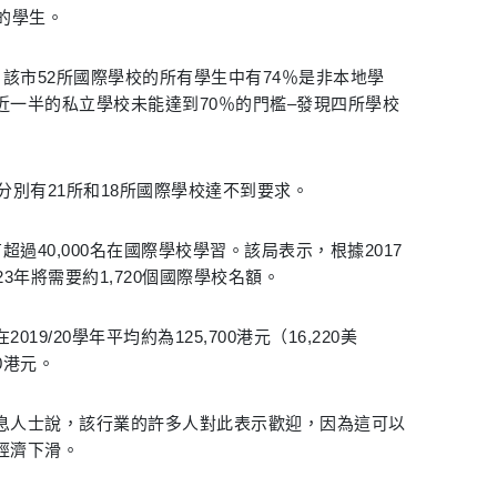
的學生。
年，該市52所國際學校的所有學生中有74％是非本地學
近一半的私立學校未能達到70％的門檻–發現四所學校
8學年，分別有21所和18所國際學校達不到要求。
有超過40,000名在國際學校學習。該局表示，根據2017
3年將需要約1,720個國際學校名額。
9/20學年平均約為125,700港元（16,220美
0港元。
息人士說，該行業的許多人對此表示歡迎，因為這可以
經濟下滑。