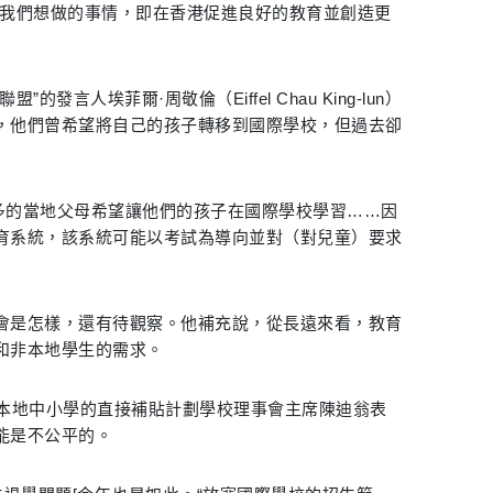
做我們想做的事情，即在香港促進良好的教育並創造更
的發言人埃菲爾·周敬倫（Eiffel Chau King-lun）
，他們曾希望將自己的孩子轉移到國際學校，但過去卻
更多的當地父母希望讓他們的孩子在國際學校學習……因
育系統，該系統可能以考試為導向並對（對兒童）要求
會是怎樣，還有待觀察。他補充說，從長遠來看，教育
和非本地學生的需求。
立本地中小學的直接補貼計劃學校理事會主席陳迪翁表
能是不公平的。