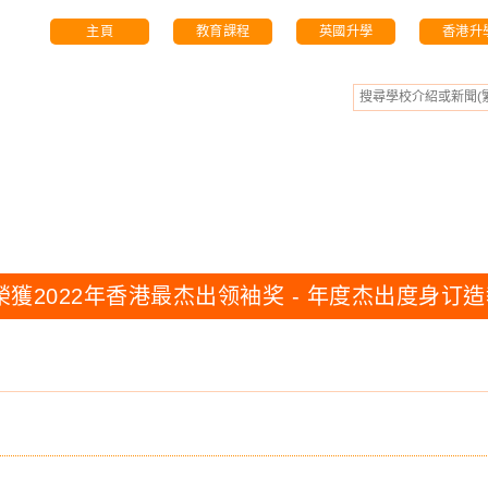
主頁
教育課程
英國升學
香港升
 榮獲2022年香港最杰出领袖奖 - 年度杰出度身订