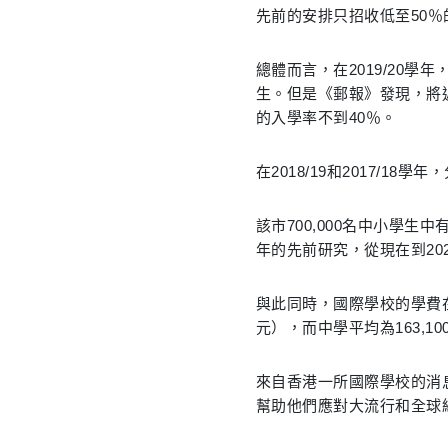
先前的安排只招收低至50％
總體而言，在2019/20學
生。但是《郵報》發現，將
的入學率不到40％。
在2018/19和2017/1
該市700,000名中小學生中
年的先前研究，從現在到202
與此同時，國際學校的學費在201
元），而中學平均為163,10
來自香港一所國際學校的消
幫助他們應對大流行和全球