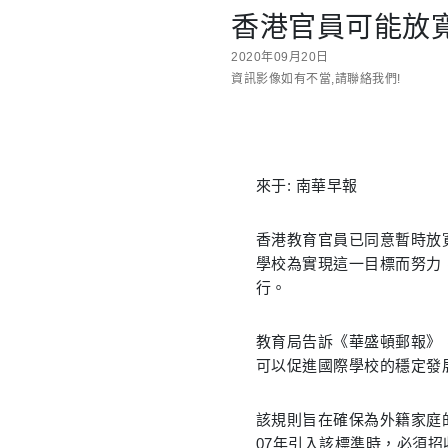
香港官員可能放
2020年09月20日
資訊影像如有不當,請聯絡我們!
來于: 南華早報
香港教育官員已同意暫時放
學校為實現這一目標而努力，
行。
教育局告訴《華盛頓郵報》
可以促進國際學校的穩定發
該規則旨在確保為外籍家庭
07年引入該標準時，必須招