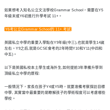
如果想考入知名公立文法學校Grammar School，需要在Y5
年級末或Y6初進行升學考試 11+。
Y6考公立Grammar School的 11+ 考試
英國私立中學的重要入學點在Y9年級(中三),也就是學生14嵗
左右。Y9之后,就是GCSE會考的2年時間Y10和Y11(中四和
中五)。
以下是英國私校本土學生或海外生,如何提前3年準備升學到
頂級私立中學的歷程:
一般情況下，家長在孩子Y4或Y5時，就要准備考察探訪目標
中學, 其實當中最重要的是瞭解孩子的學術程度可以考慮哪些
學校。