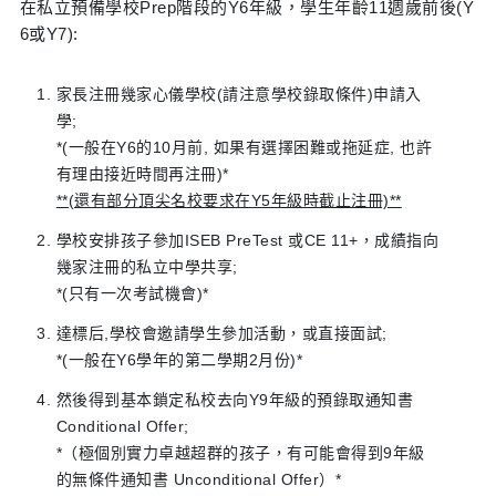
在私立預備學校Prep階段的Y6年級，學生年齡11週歲前後(Y
6或Y7):
家長注冊幾家心儀學校(請注意學校錄取條件)申請入
學;
*(一般在Y6的10月前, 如果有選擇困難或拖延症, 也許
有理由接近時間再注冊)*
**(還有部分頂尖名校要求在Y5年級時截止注冊)**
學校安排孩子參加ISEB PreTest 或CE 11+，成績指向
幾家注冊的私立中學共享;
*(只有一次考試機會)*
達標后,學校會邀請學生參加活動，或直接面試;
*(一般在Y6學年的第二學期2月份)*
然後得到基本鎖定私校去向Y9年級的預錄取通知書
Conditional Offer;
*（極個別實力卓越超群的孩子，有可能會得到9年級
的無條件通知書 Unconditional Offer）*