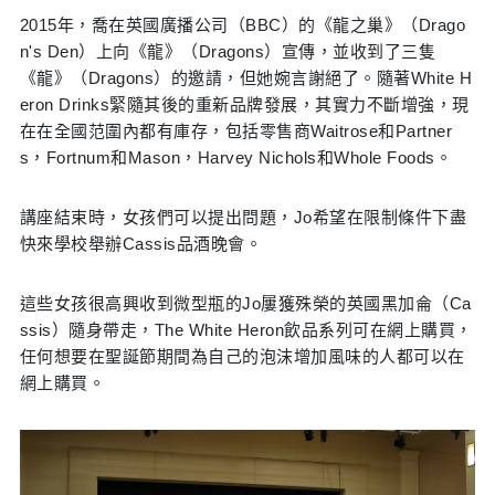
2015年，喬在英國廣播公司（BBC）的《龍之巢》（Drago
n's Den）上向《龍》（Dragons）宣傳，並收到了三隻
《龍》（Dragons）的邀請，但她婉言謝絕了。隨著White H
eron Drinks緊隨其後的重新品牌發展，其實力不斷增強，現
在在全國范圍內都有庫存，包括零售商Waitrose和Partner
s，Fortnum和Mason，Harvey Nichols和Whole Foods。
講座結束時，女孩們可以提出問題，Jo希望在限制條件下盡
快來學校舉辦Cassis品酒晚會。
這些女孩很高興收到微型瓶的Jo屢獲殊榮的英國黑加侖（Ca
ssis）隨身帶走，The White Heron飲品系列可在網上購買，
任何想要在聖誕節期間為自己的泡沫增加風味的人都可以在
網上購買。