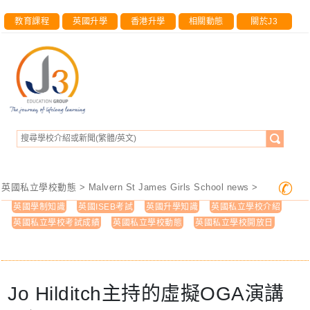
教育課程
英國升學
香港升學
相關動態
關於J3
✆
英國私立學校動態
>
Malvern St James Girls School news
>
英國學制知識
英國ISEB考試
英國升學知識
英國私立學校介紹
英國私立學校考試成績
英國私立學校動態
英國私立學校開放日
Jo Hilditch主持的虛擬OGA演講