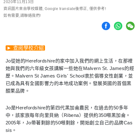
2020年11月13日
資訊圖片來自學校媒體, Google translate後修正, 僅供參考!
如有需要,請聯絡我們!
► 查阅學校介紹
Jo從她的Herefordshire的家中加入我們的網上生活，在那裡
她與我們的六年級女孩講解一些她在Malvern St. James的經
歷。Malvern St James Girls' School衷於倡導女性創業，並
已成為具有全國影響力的本地成功案例。發展英國的首個黑
醋栗品牌。
Jo是Herefordshire的第四代黑加侖農民，在過去的50多年
中，該家族每年向里貝納（Ribena）提供約350噸黑加侖。
2005年，Jo帶著剩餘的50噸剩餘，開始創立自己的品牌Cas
sis。