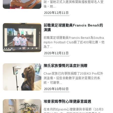
說，當她正式入選英格蘭無擋板籃球名人堂
後，她...
2020年12月11日
前職業足球運動員Francis Benali的
演講
前職業足球運動員Francis Benali為Southa
mpton Football Club踢了近400場比賽。他
為了...
2020年12月11日
陳氏家族慷慨的溫度計捐贈
Chan家族已向學院捐贈了20台K3 Pro紅外
測溫儀。這些自動數字溫度計是獨立的系
統，可讓學...
2020年10月02日
埃普索姆學院心理健康意識週
在本月的Epsom心理健康與幸福節（10月3